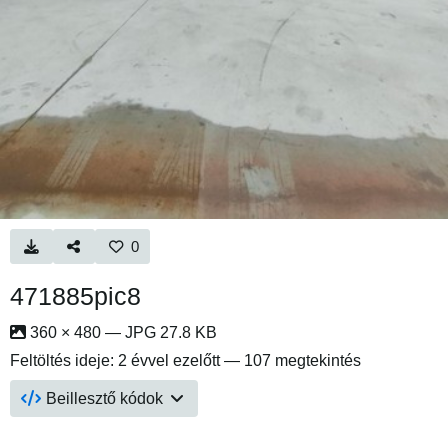
0
471885pic8
360 × 480 — JPG 27.8 KB
Feltöltés ideje:
2 évvel ezelőtt
— 107 megtekintés
Beillesztő kódok