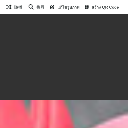
隨機
搜尋
แก้ไขรูปภาพ
สร้าง QR Code