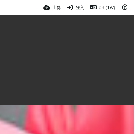
上傳
登入
ZH (TW)