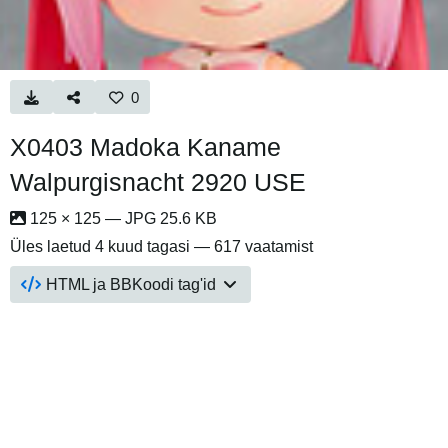
0
X0403 Madoka Kaname
Walpurgisnacht 2920 USE
125 × 125 — JPG 25.6 KB
Üles laetud
4 kuud tagasi
— 617 vaatamist
HTML ja BBKoodi tag'id