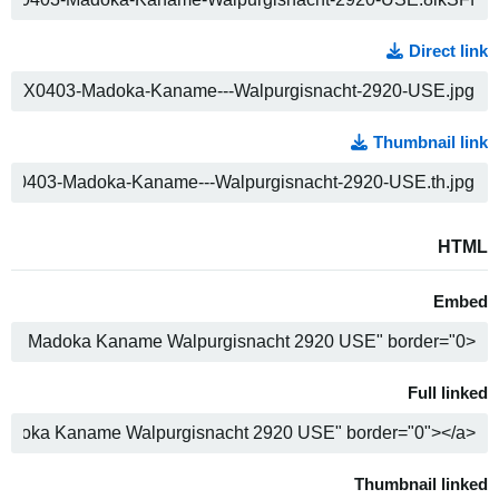
Direct link
ה
Thumbnail link
ה
HTML
Embed
ה
Full linked
ה
Thumbnail linked