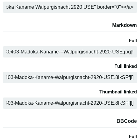
ה
Markdown
Full
ה
Full linked
ה
Thumbnail linked
ה
BBCode
Full