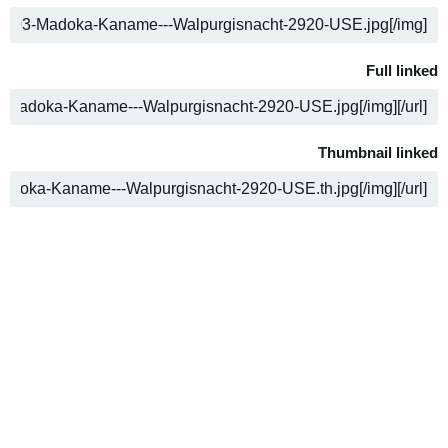
ה
Full linked
ה
Thumbnail linked
ה