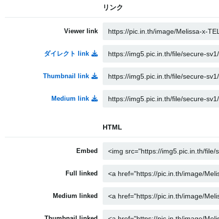
リンク
Viewer link
ダイレクト link
Thumbnail link
Medium link
HTML
Embed
Full linked
Medium linked
Thumbnail linked