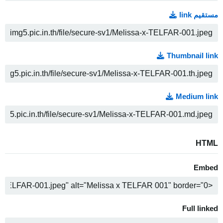
مستقیم link
COPY
Thumbnail link
COPY
Medium link
COPY
HTML
Embed
COPY
Full linked