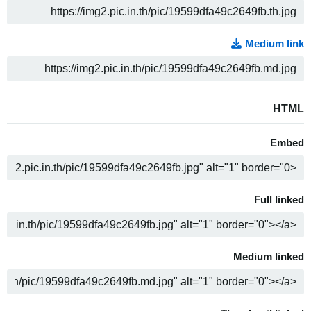
ה
Medium link
ה
HTML
Embed
ה
Full linked
ה
Medium linked
ה