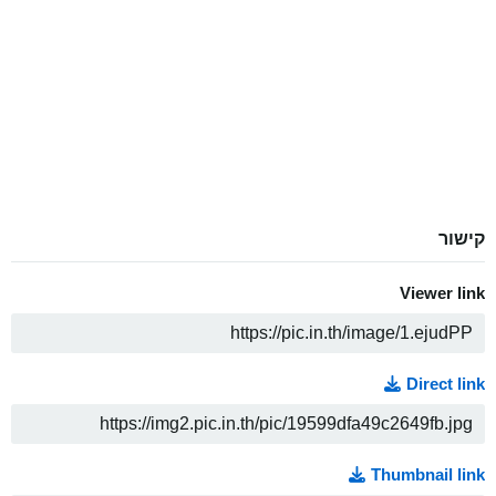
קישור
Viewer link
ה
Direct link
ה
Thumbnail link