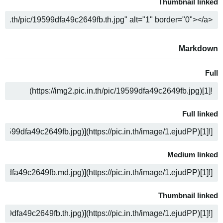
Thumbnail linked
ה
Markdown
Full
ה
Full linked
ה
Medium linked
ה
Thumbnail linked
ה