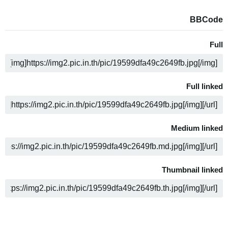
BBCode
Full
ה
Full linked
ה
Medium linked
ה
Thumbnail linked
ה