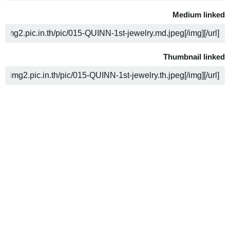
Medium linked
ن
Thumbnail linked
ن