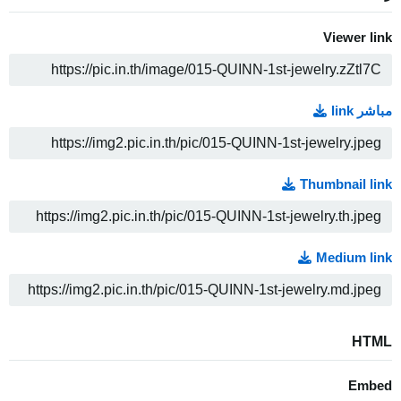
Viewer link
ن
مباشر link
ن
Thumbnail link
ن
Medium link
ن
HTML
Embed