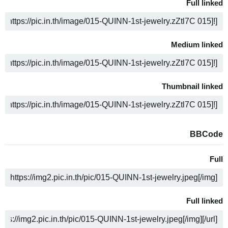
Full linked
ن
Medium linked
ن
Thumbnail linked
ن
BBCode
Full
ن
Full linked
ن