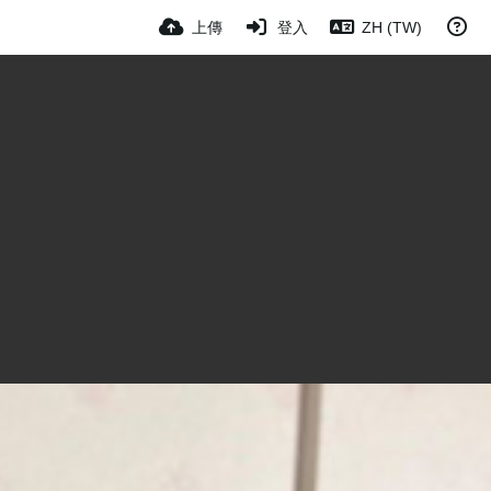
上傳
登入
ZH (TW)