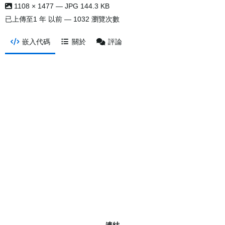
1108 × 1477 — JPG 144.3 KB
已上傳至
1 年 以前
— 1032 瀏覽次數
嵌入代碼
關於
評論
連結