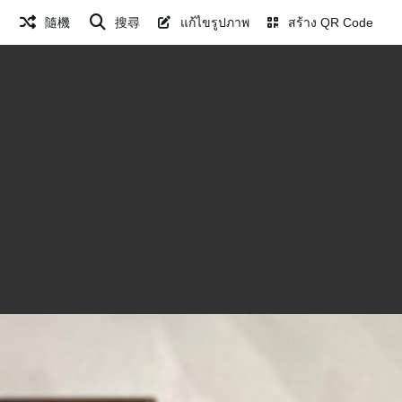
隨機
搜尋
แก้ไขรูปภาพ
สร้าง QR Code