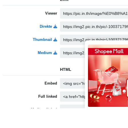
Viewer
Direkte
Thumbnail
Medium
HTML
Embed
Full linked
Medium linked
Thumbnail linked