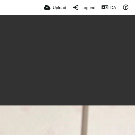
Upload
Log ind
DA