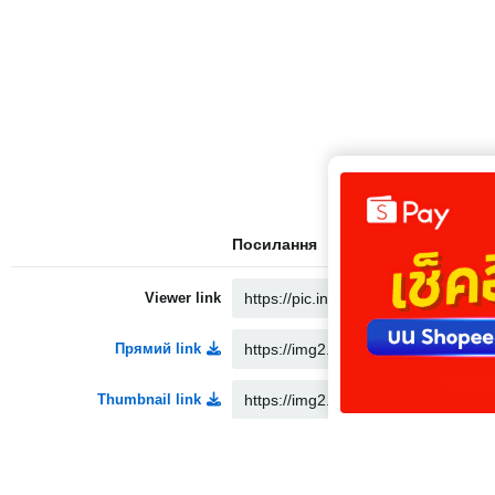
Посилання
Viewer link
Прямий link
Thumbnail link
Medium link