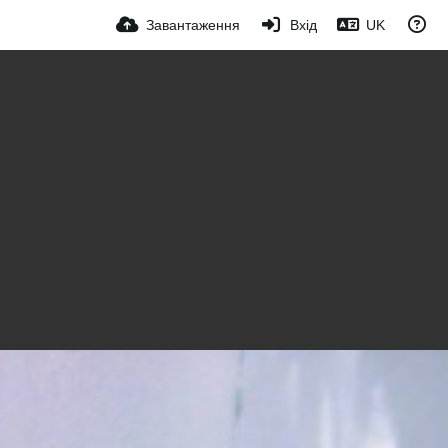
Завантаження
Вхід
UK