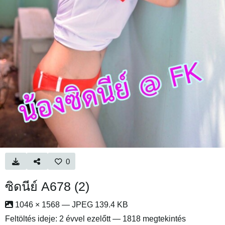
0
ซิดนีย์ A678 (2)
1046 × 1568 — JPEG 139.4 KB
Feltöltés ideje:
2 évvel ezelőtt
— 1818 megtekintés