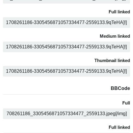
Full linked
ה
Medium linked
ה
Thumbnail linked
ה
BBCode
Full
ה
Full linked