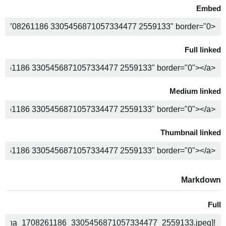
Embed
ה
Full linked
ה
Medium linked
ה
Thumbnail linked
ה
Markdown
Full
ה