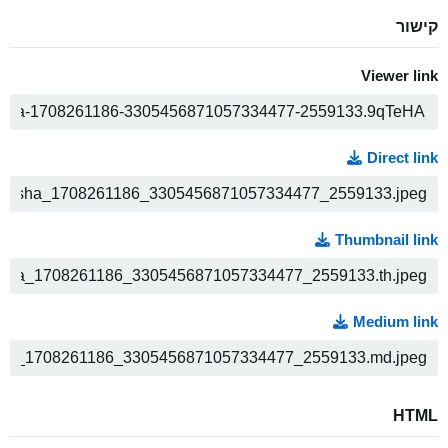
קישור
Viewer link
ה
Direct link
ה
Thumbnail link
ה
Medium link
ה
HTML