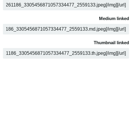
ה
Medium linked
ה
Thumbnail linked
ה