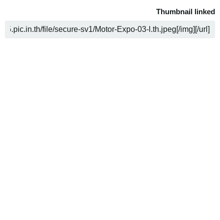
Thumbnail
העתק