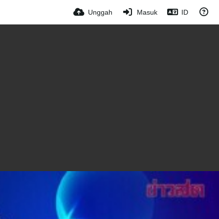
Unggah
Masuk
ID