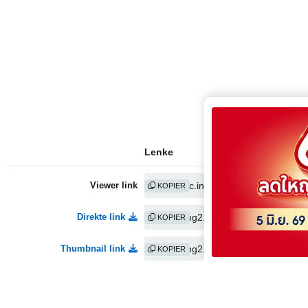
Lenke
Viewer link
KOPIER
Direkte link
KOPIER
Thumbnail link
KOPIER
Medium link
KOPIER