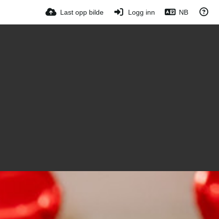
Last opp bilde
Logg inn
NB