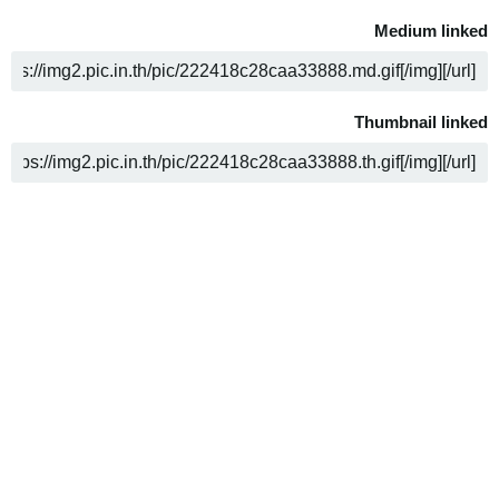
Medium linked
ה
Thumbnail linked
ה