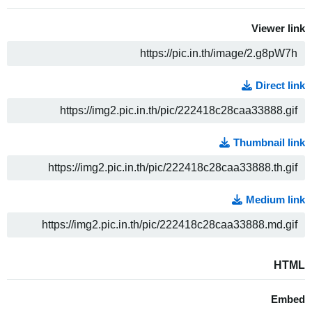
Viewer link
ה
Direct link
ה
Thumbnail link
ה
Medium link
ה
HTML
Embed