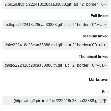
ה
Full linked
ה
Medium linked
ה
Thumbnail linked
ה
Markdown
Full
ה