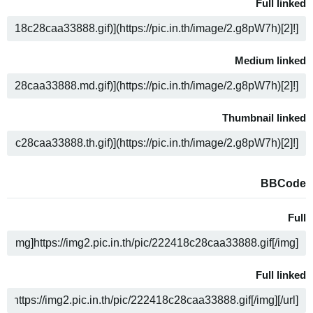
Full linked
ה
Medium linked
ה
Thumbnail linked
ה
BBCode
Full
ה
Full linked
ה