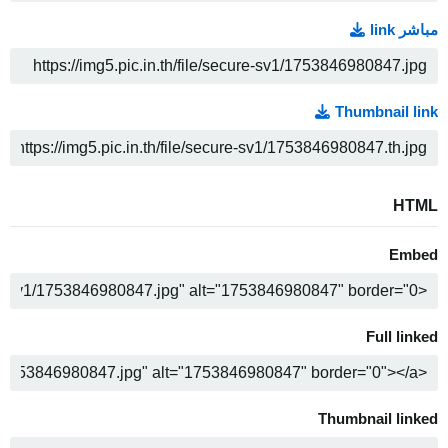
مباشر link
ن
Thumbnail link
ن
HTML
Embed
ن
Full linked
ن
Thumbnail linked