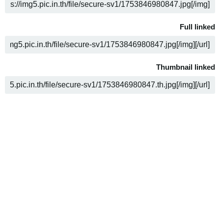
ن
Full linked
ن
Thumbnail linked
ن