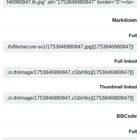
ن
Markdown
Full
ن
Full linked
ن
Thumbnail linked
ن
BBCode
Full