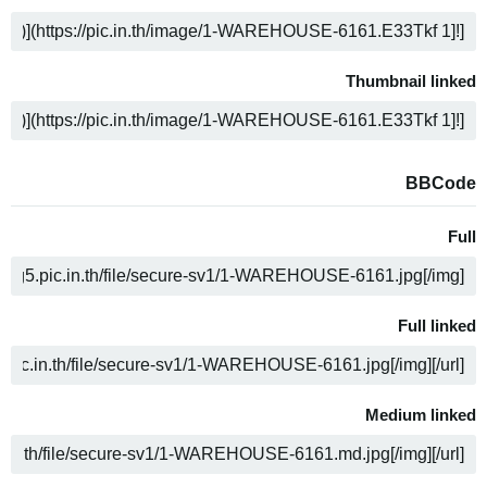
ה
Thumbnail linked
ה
BBCode
Full
ה
Full linked
ה
Medium linked
ה