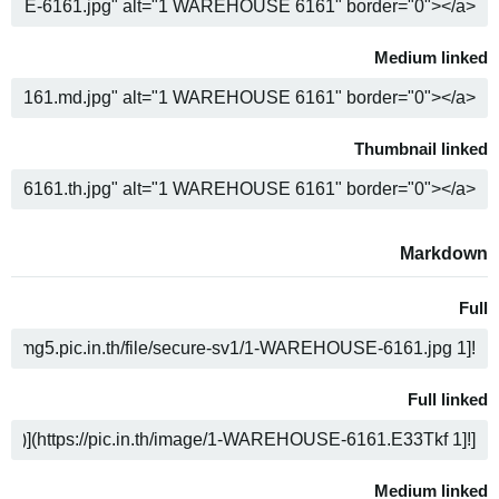
ה
Medium linked
ה
Thumbnail linked
ה
Markdown
Full
ה
Full linked
ה
Medium linked