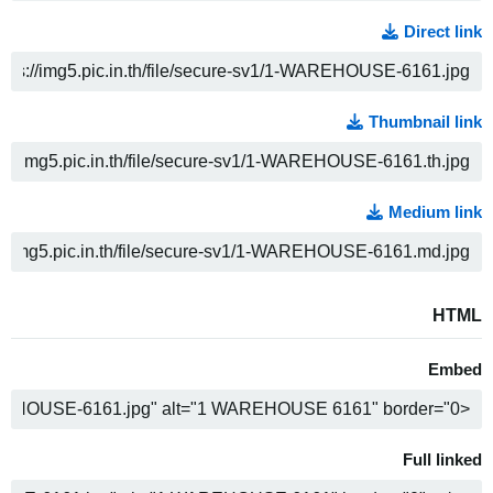
Direct link
ה
Thumbnail link
ה
Medium link
ה
HTML
Embed
ה
Full linked