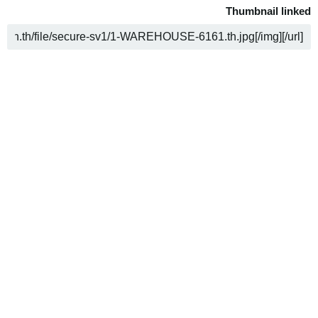
Thumbnail linked
ה