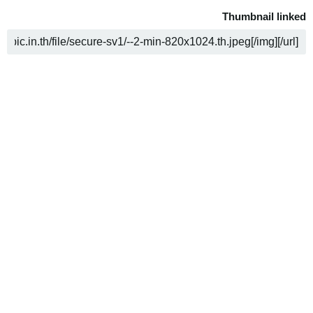
Thumbnail linked
ن