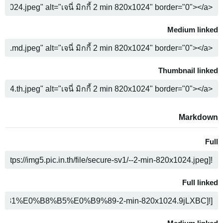
ن
Medium linked
ن
Thumbnail linked
ن
Markdown
Full
ن
Full linked
ن