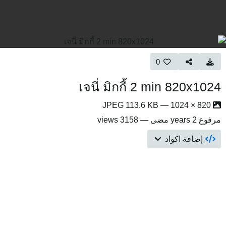
0
เจนี่ มิกกี้ 2 min 820x1024
820 × 1024 — JPEG 113.6 KB
مرفوع
2 years مضى
— 3158 views
إضافة اكواد