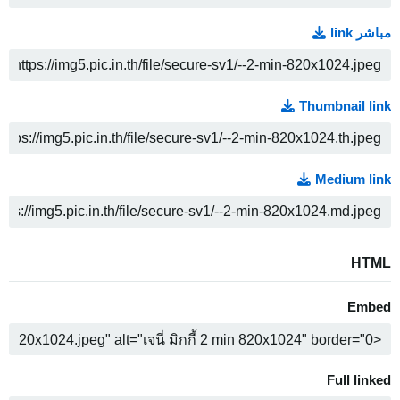
مباشر link
ن
Thumbnail link
ن
Medium link
ن
HTML
Embed
ن
Full linked