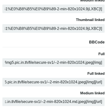
Medium linked
ن
Thumbnail linked
ن
BBCode
Full
ن
Full linked
ن
Medium linked
ن