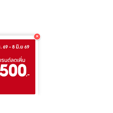
×
COPY
COPY
COPY
COPY