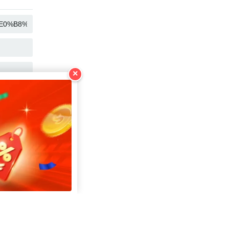
COPY
COPY
COPY
×
COPY
COPY
COPY
COPY
COPY