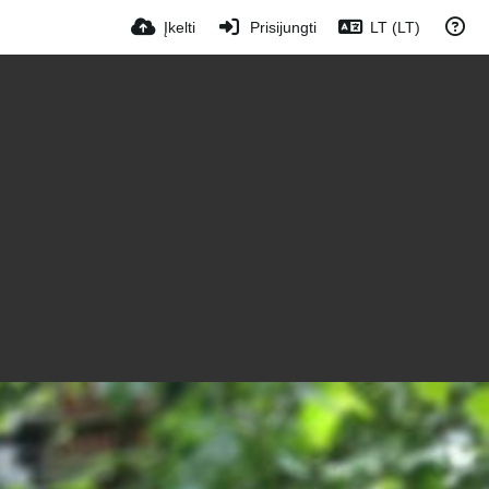
Įkelti
Prisijungti
LT (LT)