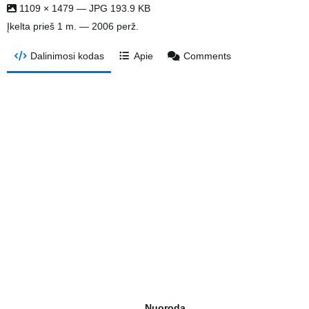
1109 × 1479 — JPG 193.9 KB
Įkelta
prieš 1 m.
— 2006 perž.
Dalinimosi kodas
Apie
Comments
Nuoroda