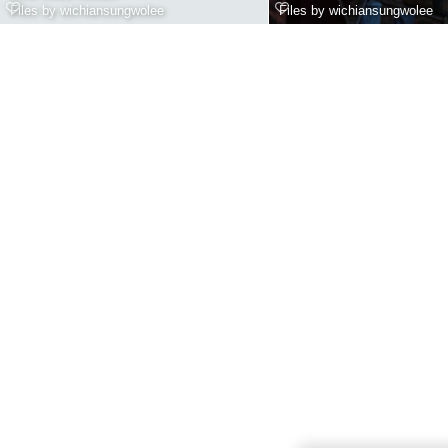
Files by wichiansungwolee
Files by wichiansungwolee