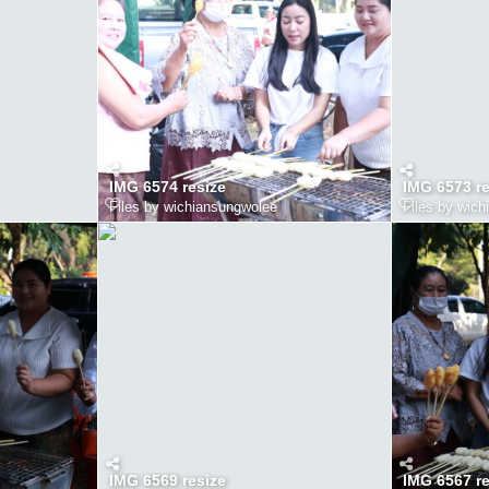
IMG 6574 resize
IMG 6573 re
Files by wichiansungwolee
Files by wic
IMG 6569 resize
IMG 6567 re