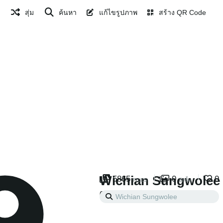
สุ่ม
ค้นหา
แก้ไขรูปภาพ
สร้าง QR Code
Wichian Sungwolee
5865
0
0
FILES
อัลบั้ม
0
0
ที่เราติดตาม
ผู้ติดตาม