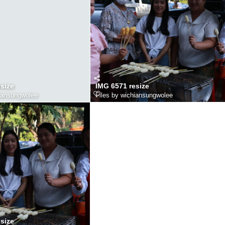
size
IMG 6571 resize
hiansungwolee
Files by wichiansungwolee
size