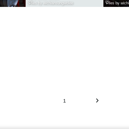
Files by wichiansungwolee
Files by wic
1