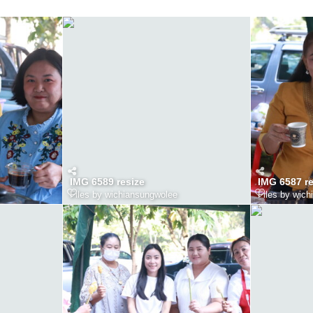
IMG 6589 resize
IMG 6587 re
Files by wichiansungwolee
Files by wic