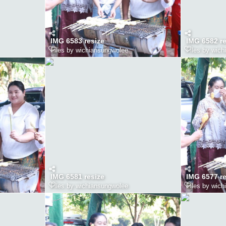
IMG 6583 resize
IMG 6582 re
Files by wichiansungwolee
Files by wic
IMG 6581 resize
IMG 6577 re
Files by wichiansungwolee
Files by wic