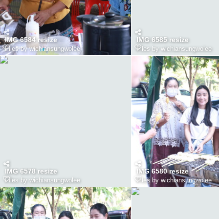
IMG 6584 resize
IMG 6585 resize
Files by wichiansungwolee
Files by wichiansungwolee
IMG 6578 resize
IMG 6580 resize
Files by wichiansungwolee
Files by wichiansungwolee