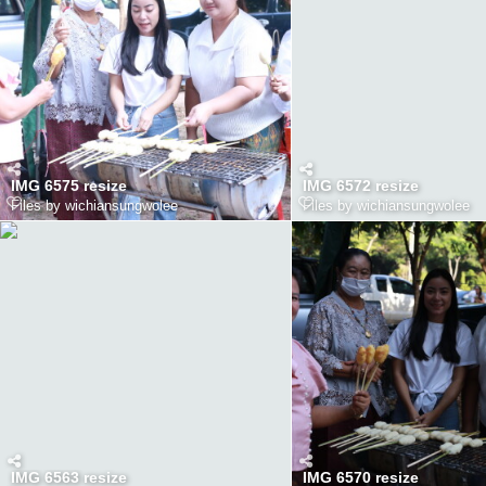
IMG 6575 resize
IMG 6572 resize
Files by wichiansungwolee
Files by wichiansungwolee
IMG 6563 resize
IMG 6570 resize