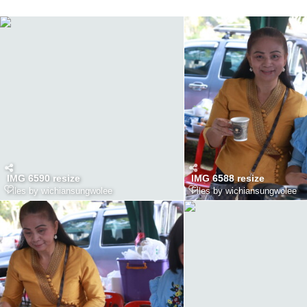
IMG 6590 resize
IMG 6588 resize
Files by wichiansungwolee
Files by wichiansungwolee