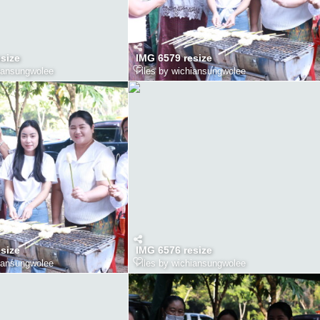
size
IMG 6579 resize
hiansungwolee
Files by wichiansungwolee
size
IMG 6576 resize
hiansungwolee
Files by wichiansungwolee