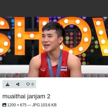
0
muaithai janjam 2
1200 × 675 — JPG 103.6 KB