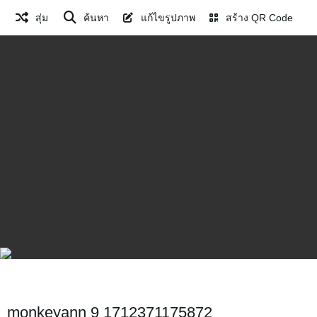
สุ่ม
ค้นหา
แก้ไขรูปภาพ
สร้าง QR Code
monkeyann 9 1712371175872