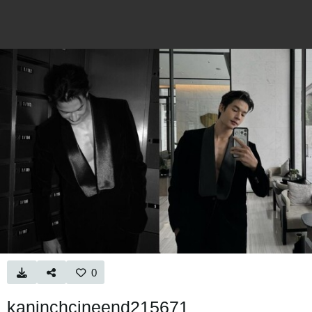
0
kaninchcineend215671