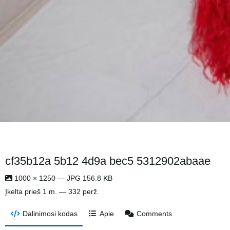
cf35b12a 5b12 4d9a bec5 5312902abaae
1000 × 1250 — JPG 156.8 KB
Įkelta
prieš 1 m.
— 332 perž.
Dalinimosi kodas
Apie
Comments