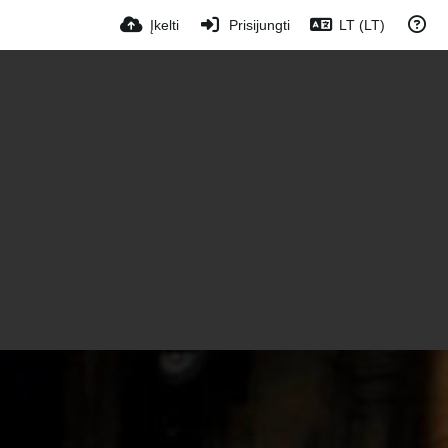
Įkelti
Prisijungti
LT (LT)