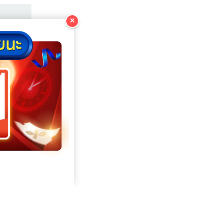
COPY
×
COPY
COPY
COPY
COPY
COPY
COPY