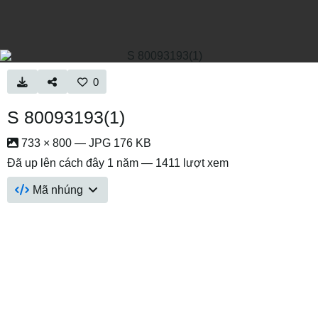
0
S 80093193(1)
733 × 800 — JPG 176 KB
Đã up lên
cách đây 1 năm
— 1411 lượt xem
Mã nhúng