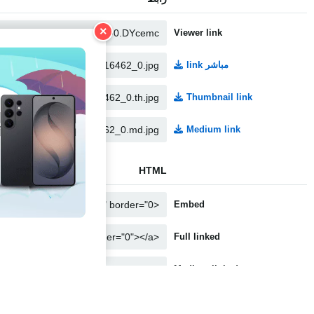
×
Viewer link
مباشر link
Thumbnail link
Medium link
HTML
Embed
Full linked
Medium linked
Thumbnail linked