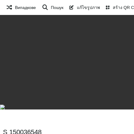
Випадкове
Пошук
แก้ไขรูปภาพ
สร้าง QR 
S 150036548