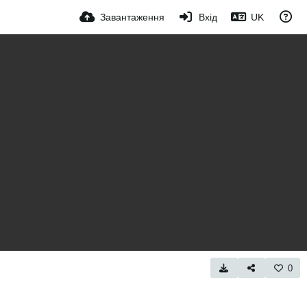
Завантаження
Вхід
UK
0