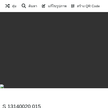
สุ่ม
ค้นหา
แก้ไขรูปภาพ
สร้าง QR Code
S 13140020 015