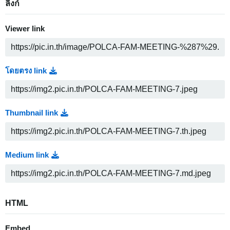
ลิงก์
Viewer link
โดยตรง link
Thumbnail link
Medium link
HTML
Embed