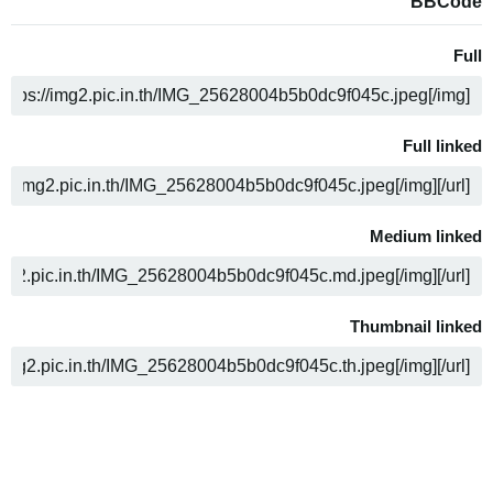
BBCode
Full
ن
Full linked
ن
Medium linked
ن
Thumbnail linked
ن