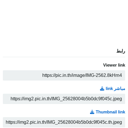
رابط
Viewer link
ن
مباشر link
ن
Thumbnail link
ن