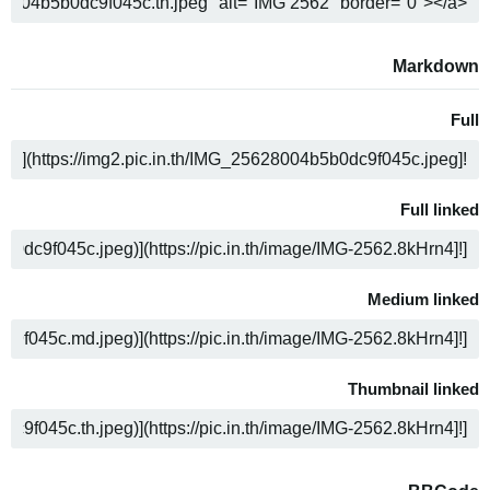
ن
Markdown
Full
ن
Full linked
ن
Medium linked
ن
Thumbnail linked
ن