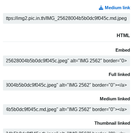
Medium link
ن
HTML
Embed
ن
Full linked
ن
Medium linked
ن
Thumbnail linked