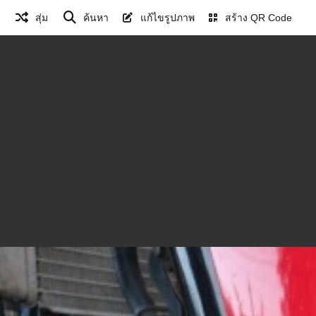
สุ่ม
ค้นหา
แก้ไขรูปภาพ
สร้าง QR Code