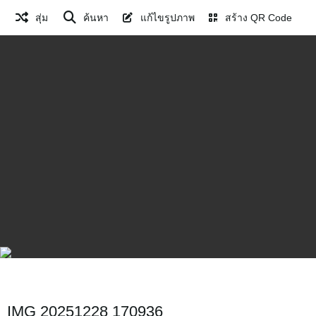
สุ่ม
ค้นหา
แก้ไขรูปภาพ
สร้าง QR Code
IMG 20251228 170936