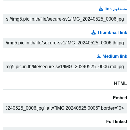
مستقیم link
COPY
Thumbnail link
COPY
Medium link
COPY
HTML
Embed
COPY
Full linked