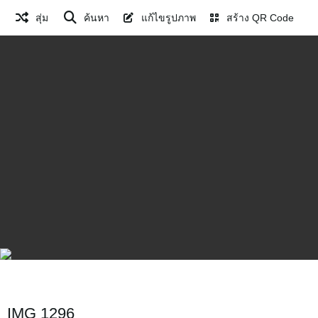
สุ่ม
ค้นหา
แก้ไขรูปภาพ
สร้าง QR Code
IMG 1296