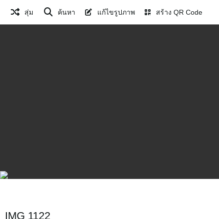
สุ่ม
ค้นหา
แก้ไขรูปภาพ
สร้าง QR Code
IMG 1122