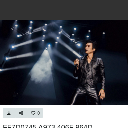
0
FF7D0745 A973 406F 964D