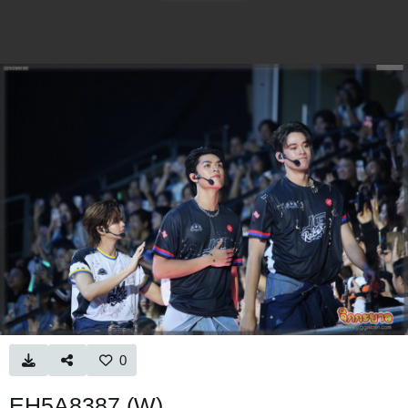
0
EH5A8387 (W)