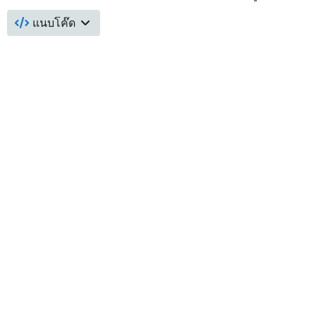
แนบโค๊ด