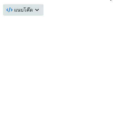
แนบโค๊ด