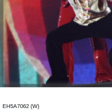
EH5A7062 (W)