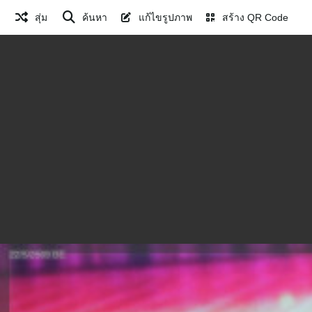
สุ่ม
ค้นหา
แก้ไขรูปภาพ
สร้าง QR Code