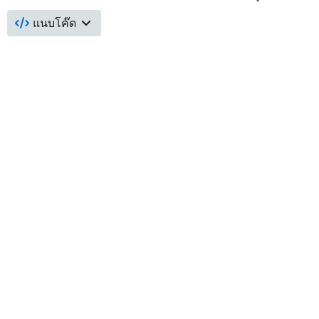
แนบโค๊ด