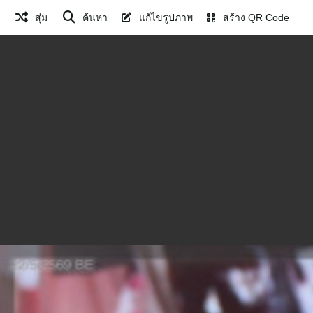
สุ่ม
ค้นหา
แก้ไขรูปภาพ
สร้าง QR Code