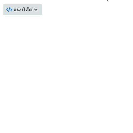
แนบโค๊ด