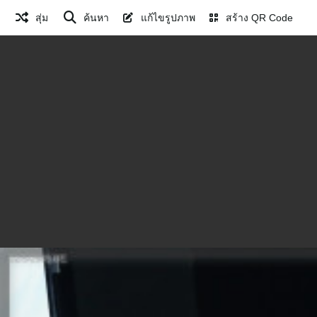
สุ่ม
ค้นหา
แก้ไขรูปภาพ
สร้าง QR Code