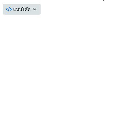
แนบโค๊ด