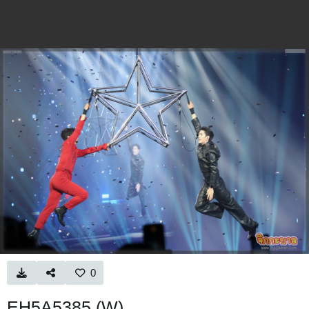
0
EH5A5385 (W)