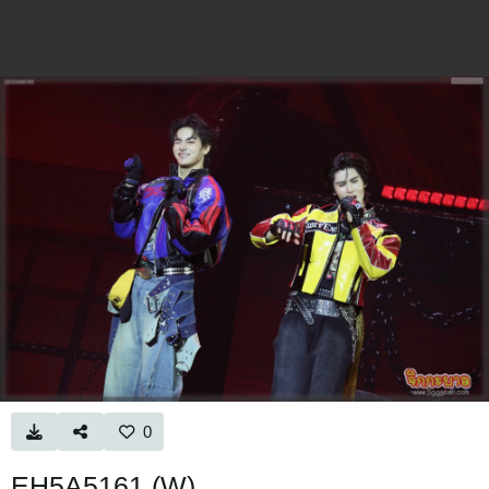
0
EH5A5161 (W)